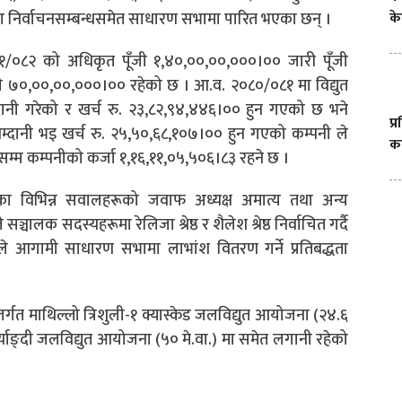
थमा निर्वाचनसम्बन्धसमेत साधारण सभामा पारित भएका छन् ।
के
८१/०८२ को अधिकृत पूँजी १,४०,००,००,०००।०० जारी पूँजी
ँजी ७०,००,००,०००।०० रहेको छ । आ.व. २०८०/०८१ मा विद्युत
्दानी गरेको र खर्च रु. २३,८२,९४,४४६।०० हुन गएको छ भने
प्
दानी भइ खर्च रु. २५,५०,६८,१०७।०० हुन गएको कम्पनी ले
का
सम्म कम्पनीको कर्जा १,१६,११,०५,५०६।८३ रहने छ ।
का विभिन्न सवालहरूको जवाफ अध्यक्ष अमात्य तथा अन्य
लक सदस्यहरूमा रेलिजा श्रेष्ठ र शैलेश श्रेष्ठ निर्वाचित गर्दै
ले आगामी साधारण सभामा लाभांश वितरण गर्ने प्रतिबद्धता
्तर्गत माथिल्लो त्रिशुली-१ क्यास्केड जलविद्युत आयोजना (२४.६
र्स्याङ्दी जलविद्युत आयोजना (५० मे.वा.) मा समेत लगानी रहेको