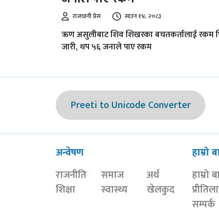
राजधानी प्रेस
साउन १४, २०८३
ऋण असुलीबाट शिव शिखरका बचतकर्तालाई रकम फि
जारी, थप ५६ जनाले पाए रकम
Preeti to Unicode Converter
अन्वेषण
हाम्रो ब
राजनीति
समाज
अर्थ
हाम्रो ब
शिक्षा
स्वास्थ्य
खेलकुद
प्रीतिल
सम्पर्क