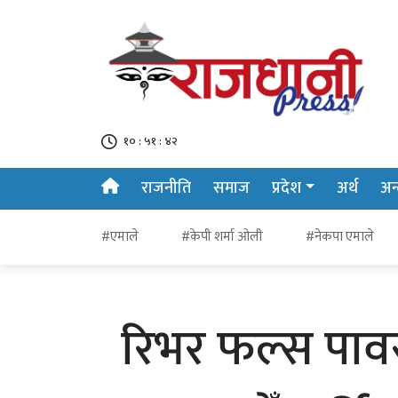
१० : ५१ : ४२
राजनीति
समाज
प्रदेश
अर्थ
अन्त
#एमाले
#केपी शर्मा ओली
#नेकपा एमाले
रिभर फल्स पावर