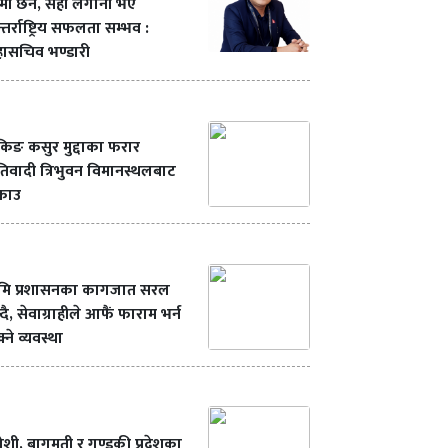
मी छैन, सही लगानी भए
्तर्राष्ट्रिय सफलता सम्भव :
ासचिव भण्डारी
ंकिङ कसुर मुद्दाका फरार
रतिवादी त्रिभुवन विमानस्थलबाट
्राउ
ूमि प्रशासनका कागजात सरल
्दै, सेवाग्राहीले आफैं फाराम भर्न
्ने व्यवस्था
शी, बागमती र गण्डकी प्रदेशका