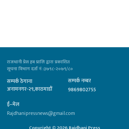
राजधानी प्रेस हब प्रालि द्वारा प्रकाशित
सूचना विभाग दर्ता नं :३७९८-२०७९/८०
सम्पर्क नम्बर
सम्पर्क ठेगाना
अनामनगर-२९,काठमाडौं
9869802755
ई–मेल
Rajdhanipressnews@gmail.com
Copyright © 2026 Rajdhani Press