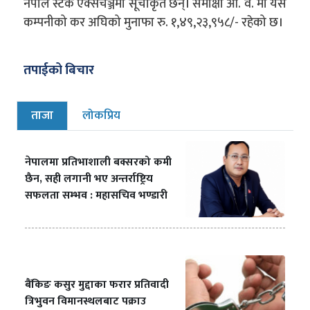
नेपाल स्टक एक्सचेञ्जमा सूचीकृत छन्। समीक्षा आ. व. मा यस
कम्पनीको कर अघिको मुनाफा रु. १,४९,२३,९५८/- रहेको छ।
तपाईको बिचार
ताजा
लोकप्रिय
नेपालमा प्रतिभाशाली बक्सरको कमी
छैन, सही लगानी भए अन्तर्राष्ट्रिय
सफलता सम्भव : महासचिव भण्डारी
बैंकिङ कसुर मुद्दाका फरार प्रतिवादी
त्रिभुवन विमानस्थलबाट पक्राउ