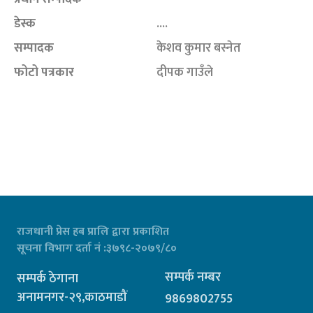
डेस्क
....
सम्पादक
केशव कुमार बस्नेत
फोटो पत्रकार
दीपक गाउँले
राजधानी प्रेस हब प्रालि द्वारा प्रकाशित
सूचना विभाग दर्ता नं :३७९८-२०७९/८०
सम्पर्क नम्बर
सम्पर्क ठेगाना
अनामनगर-२९,काठमाडौं
9869802755