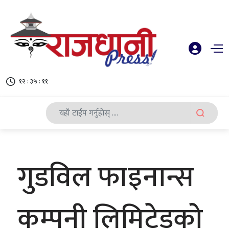
१२ : ३५ : १२
गुडविल फाइनान्स
कम्पनी लिमिटेडको