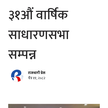
३१औं वार्षिक
साधारणसभा
सम्पन्न
राजधानी प्रेस
चैत्र ११, २०८२