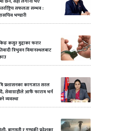
मी छैन, सही लगानी भए
्तर्राष्ट्रिय सफलता सम्भव :
ासचिव भण्डारी
ंकिङ कसुर मुद्दाका फरार
रतिवादी त्रिभुवन विमानस्थलबाट
्राउ
ूमि प्रशासनका कागजात सरल
्दै, सेवाग्राहीले आफैं फाराम भर्न
्ने व्यवस्था
शी, बागमती र गण्डकी प्रदेशका