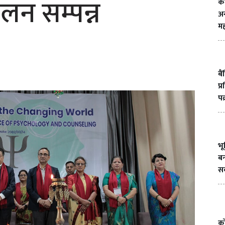
ेलन सम्पन्न
क
अन
मह
बै
प्
पक
भ
बन
सक
को