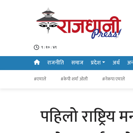
९ : १० : ५०
राजनीति
समाज
प्रदेश
अर्थ
अन्त
#एमाले
#केपी शर्मा ओली
#नेकपा एमाले
पहिलो राष्ट्रिय 