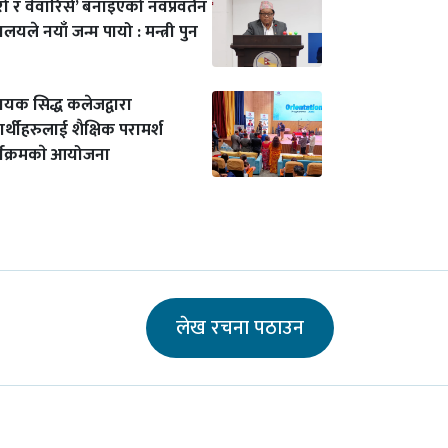
ुरो र वेवारिसे’ बनाइएको नवप्रवर्तन
्रालयले नयाँ जन्म पायो : मन्त्री पुन
ायक सिद्ध कलेजद्वारा
यार्थीहरुलाई शैक्षिक परामर्श
्यक्रमकाे आयोजना
लेख रचना पठाउन