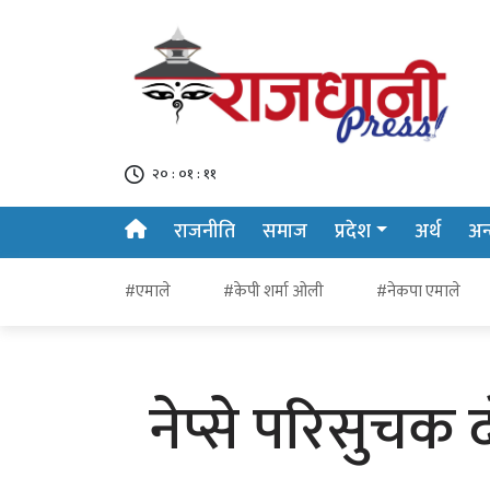
२० : ०१ : १२
राजनीति
समाज
प्रदेश
अर्थ
अन्त
#एमाले
#केपी शर्मा ओली
#नेकपा एमाले
नेप्से परिसुचक द