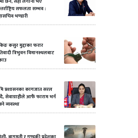
मी छैन, सही लगानी भए
्तर्राष्ट्रिय सफलता सम्भव :
ासचिव भण्डारी
ंकिङ कसुर मुद्दाका फरार
रतिवादी त्रिभुवन विमानस्थलबाट
्राउ
ूमि प्रशासनका कागजात सरल
्दै, सेवाग्राहीले आफैं फाराम भर्न
्ने व्यवस्था
शी, बागमती र गण्डकी प्रदेशका