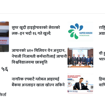
सुपर खुदी हाइड्रोपावरको सेयरको
राष्
लक–इन भदौ १६ गते खुल्दै
अद्
जापानको ४१० मिलियन येन अनुदान,
यी 
नेपाली निजामती कर्मचारीलाई जापानी
भएका
विश्वविद्यालयमा छात्रवृत्ति
प ५६
नागरिक एपबाटै ग्लोबल आइएमई
हिम
बैंकमा अनलाइन खाता खोल्न सकिने
वार
र्ता