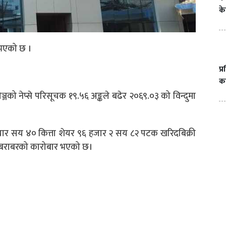
के
ि भएको छ ।
प्
का
जको नेप्से परिसूचक १९.५६ अङ्कले बढेर २०६९.०३ को विन्दुमा
र सय ४० कित्ता शेयर ९६ हजार २ सय ८२ पटक खरिदबिक्री
६ बराबरको कारोबार भएको छ।