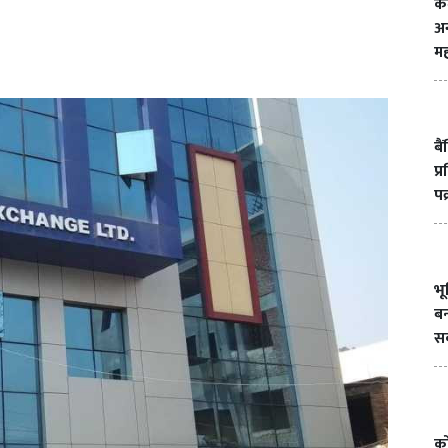
क
अन
मह
बै
प्
पक
भ
बन
सक
को