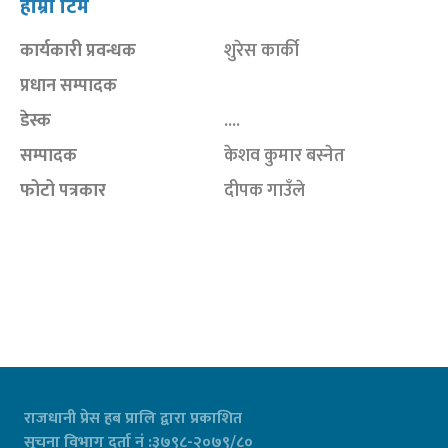
हाम्रो टिम
कार्यकारी प्रवन्धक
शुरेस कार्की
प्रधान सम्पादक
डेस्क
....
सम्पादक
केशव कुमार बस्नेत
फोटो पत्रकार
दीपक गाउँले
राजधानी प्रेस हब प्रालि द्वारा प्रकाशित
सूचना विभाग दर्ता नं :३७९८-२०७९/८०