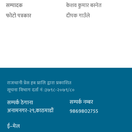
सम्पादक
केशव कुमार बस्नेत
फोटो पत्रकार
दीपक गाउँले
राजधानी प्रेस हब प्रालि द्वारा प्रकाशित
सूचना विभाग दर्ता नं :३७९८-२०७९/८०
सम्पर्क नम्बर
सम्पर्क ठेगाना
अनामनगर-२९,काठमाडौं
9869802755
ई–मेल