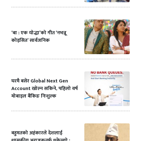
‘बा : एक योद्धा’को गीत ‘नभन्नू
कोइसित’ सार्वजनिक
घरमै बसेर Global Next Gen
Account खोल्न सकिने, पहिलो वर्ष
मोबाइल बैंकिङ निःशुल्क
बहुमतको अहंकारले देशलाई
शासकीय अराजकतर्फ धकेल्यो :