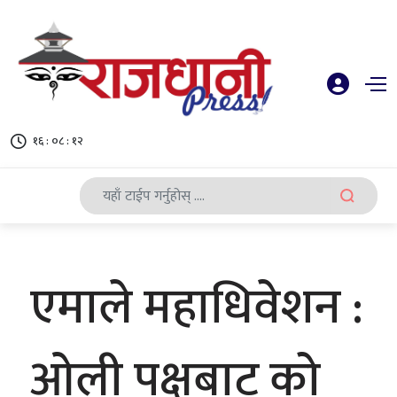
१६ : ०८ : १२
एमाले महाधिवेशन :
ओली पक्षबाट को