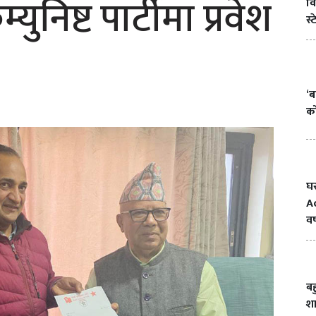
ुनिष्ट पार्टीमा प्रवेश
वि
स्
‘ब
क
घ
A
वर
ब
श