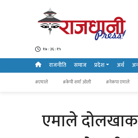
१७ : ३६ : १६
राजनीति
समाज
प्रदेश
अर्थ
अन्त
#एमाले
#केपी शर्मा ओली
#नेकपा एमाले
एमाले दोलखाका