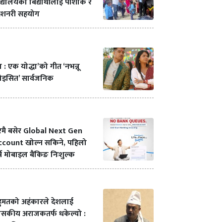
द्यालयका बिद्यार्थीलाई पोशाक र
टेशनरी सहयोग
ा : एक योद्धा’को गीत ‘नभन्नू
ोइसित’ सार्वजनिक
रमै बसेर Global Next Gen
ccount खोल्न सकिने, पहिलो
्ष मोबाइल बैंकिङ निःशुल्क
हुमतको अहंकारले देशलाई
ासकीय अराजकतर्फ धकेल्यो :