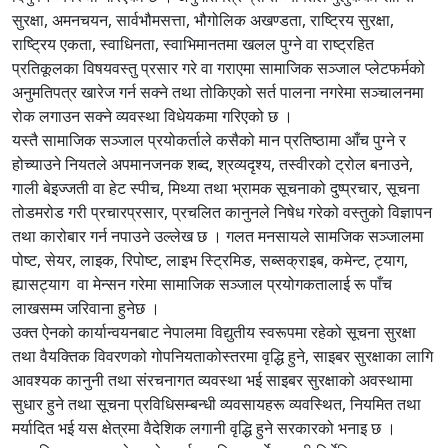
सुरक्षा, अमनचयन, सार्वभौमसत्ता, भौगोलिक अखण्डता, राष्ट्रिय सुरक्षा,
राष्ट्रिय एकता, स्वाधिनता, स्वाभिमानतमा खलल पुग्ने वा राष्ट्रहित
प्रतिकूलका विषयवस्तु प्रसार गरे वा गराएमा सामाजिक सञ्जाल प्लेटफर्मको
अनुमतिपत्र खारेज गर्न सक्ने तथा तोकिएको सर्त पालना नगरेमा सञ्चालनमा
रोक लगाउन सक्ने व्यवस्था विधेयकमा गरिएको छ ।
यस्तै सामाजिक सञ्जाल प्रयोकर्ताले कसैको मान प्रतिष्ठामा आँच पुग्ने र
होच्याउने नियतले अपमानजनक शब्द, श्रव्यदृश्य, तस्वीरको ट्रोल बनाउने,
गाली बेइज्जती वा हेट स्पीच, मिथ्या तथा भ्रामक सूचनाको दुष्प्रचार, सूचना
तोडमरोड गरी प्रचारप्रसार, प्रचलित कानुनले निषेध गरेको वस्तुको विज्ञापन
तथा कारोबार गर्न नपाउने उल्लेख छ । गलत मनसायले सामजिक सञ्जालमा
पोष्ट, सेयर, लाइक, रिपोष्ट, लाइभ स्ट्रिमिङ, सब्सक्राइब, कमेन्ट, ट्याग,
ह्यासट्याग वा मेन्सन गरेमा सामाजिक सञ्जाल प्रयोगकतालाई रू पाँच
लाखसम्म जरिवाना हुनेछ ।
उक्त ऐनको कार्यान्वयनबाट नेपालमा विद्युतीय स्वरूपमा रहेको सूचना सुरक्षा
तथा वैयक्तिक विवरणको गोपनियताकोस्तरमा वृद्धि हुने, साइबर सुरक्षाका लागि
आवश्यक कानुनी तथा संरचनागत व्यवस्था भई साइबर सुरक्षाको अवस्थामा
सुधार हुने तथा सूचना प्रविधिसम्बन्धी व्यवसायहरू व्यवस्थित, नियमित तथा
मर्यादित भई यस क्षेत्रमा वैदेशिक लगानी वृद्धि हुने सरकारको भनाइ छ ।