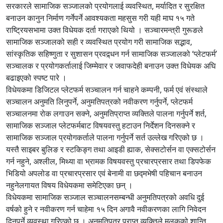
सरकारले सामाजिक सञ्जालको प्रयोगलाई व्यवस्थित, मर्यादित र सुरक्षित
बनाउन कानुन निर्माण गर्नेपर्ने आवश्यकता महसुस गरी यही माघ १५ गते
राष्ट्रियसभामा उक्त विधेयक दर्ता गराएको थियो । सञ्चारमन्त्री गुरूङले
सामाजिक सञ्जालको सही र व्यवस्थित प्रयोग गरी सामाजिक सद्भाव,
सांस्कृतिक सहिष्णुता र सुशासन प्रवद्र्धन गर्न सामाजिक सञ्जालको ‘प्लेटफर्म’
सञ्चालक र प्रयोगकर्तालाई जिम्मेवार र जवाफदेही बनाउन उक्त विधेयक अघि
बढाइएको स्पष्ट पारे ।
विधेयकमा डिजिटल प्लेटफर्म सञ्चालन गर्न चाहने कम्पनी, फर्म एवं संस्थाले
सञ्चालन अनुमति लिनुपर्ने, अनुमतिपत्रको नवीकरण गर्नुपर्ने, प्लेटफर्म
सञ्चालनमा रोक लगाउन सक्ने, अनुमतिप्राप्त व्यक्तिले पालना गर्नुपर्ने शर्त,
सामाजिक सञ्जाल प्लेटफर्मबाट विषयवस्तु हटाउन निर्देशन दिनसक्ने र
सामाजिक सञ्जाल प्रयोगकर्ताले पालना गर्नुपर्ने सर्त उल्लेख गरिएको छ ।
यस्तै साइबर बुलिङ र स्टकिङ्ग तथा आइडी ह्याक, सेक्सटोर्सन वा एक्सटोर्सन
गर्न नहुने, अश्लील, मिथ्या वा भ्रामक विषयवस्तु प्रचारप्रसार तथा डिपफेक
भिडियो अपलोड वा प्रचारप्रसार एवं बेनामी वा छद्मभेषी पहिचान बनाउन
नहुनेलगायत विषय विधेयकमा समेटिएका छन् ।
विधेयकमा सामाजिक सञ्जाल सञ्चालनसम्बन्धी अनुमतिपत्रको अवधि दुई
वर्षको हुने र नवीकरण गर्न चाहेमा १५ दिन अगावै नवीकरणका लागि निवेदन
दिनुपर्ने व्यवस्था गरिएको छ । अनुमतिपत्र प्राप्त व्यक्तिले मुलुकको शान्ति