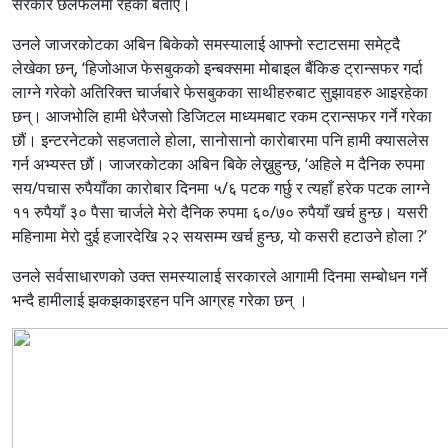
सरकार छलफलमा रहेको बताए।
उनले जाजरकोटका अबिन बिकेको समस्यालाई आफ्नो स्टाटसमा समेट्दै
लेखेका छन्, ‘हिजोआज फेसबुकको इन्बक्समा मोबाइल बैंकिङ ट्रान्सफर गर्दा
लाग्ने गरेको अतिरिक्त चार्जबारे फेसबुकका साथीहरुबाट सुझावहरु आइरहेका
छन्। आजभोलि हामी धेरैजसो डिजिटल माध्यमबाट रकम ट्रान्सफर गर्ने गरेका
छौं। इन्टरनेटको सहजताले होला, सानोसानो कारोबारमा पनि हामी क्यासलेस
गर्न अभ्यस्त छौं। जाजरकोटका अबिन बिके लेख्नुहुन्छ, ‘अहिले म दैनिक रुपमा
सय/पचास रुपैयाँका कारोबार दिनमा ५/६ पटक गर्छु र त्यहाँ हरेक पटक लाग्ने
११ रुपैयाँ ३० पैसा चार्जले मेरो दैनिक रुपमा ६०/७० रुपैयाँ खर्च हुन्छ। यसरी
महिनामा मेरो दुई हजारदेखि २२ सयसम्म खर्च हुन्छ, यो कसरी हटाउने होला ?’
उनले सर्वसाधारणको उक्त समस्यालाई सरकारले आगामी दिनमा सम्बोधन गर्ने
भन्दै हामीलाई झकझकाइरहन पनि आग्रह गरेका छन् ।