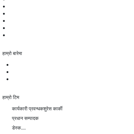
समाज
अर्थ
शिक्षा
स्वास्थ्य
खेलकुद
हाम्रो बारेमा
हाम्रो बारेमा
प्रीतिलाइ युनिकोडमा
सम्पर्क
हाम्रो टिम
कार्यकारी प्रवन्धक
शुरेस कार्की
प्रधान सम्पादक
डेस्क
....