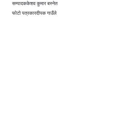
सम्पादक
केशव कुमार बस्नेत
फोटो पत्रकार
दीपक गाउँले
राजधानी प्रेस हब प्रालि द्वारा प्रकाशित
सूचना विभाग दर्ता नं :३७९८-२०७९/८०
सम्पर्क नम्बर
सम्पर्क ठेगाना
अनामनगर-२९,काठमाडौं
9869802755
ई–मेल
Rajdhanipressnews@gmail.com