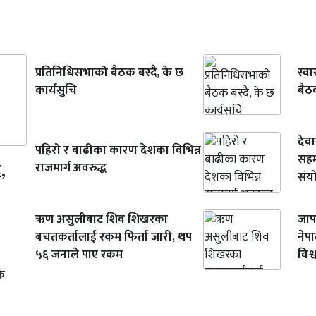
प्रतिनिधिसभाको बैठक बस्दै, के छ
स्वा
कार्यसुचि
बैठक
देव
पहिरो र बाढीका कारण देशका विभिन्न
सहम
,
राजमार्ग अवरुद्ध
संय
ऋण असुलीबाट शिव शिखरका
जाप
बचतकर्तालाई रकम फिर्ता जारी, थप
नेप
५६ जनाले पाए रकम
विश्
ैं