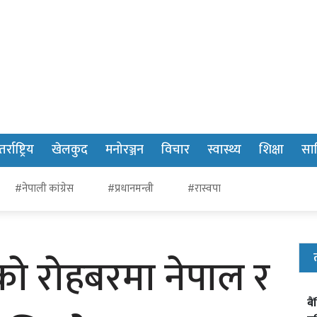
र्राष्ट्रिय
खेलकुद
मनोरञ्जन
विचार
स्वास्थ्य
शिक्षा
साह
#नेपाली कांग्रेस
#प्रधानमन्त्री
#रास्वपा
 रोहबरमा नेपाल र
बै