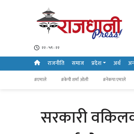
२२ : ५९ : २३
राजनीति
समाज
प्रदेश
अर्थ
अन्त
#एमाले
#केपी शर्मा ओली
#नेकपा एमाले
सरकारी वकिलको