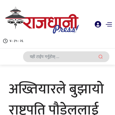
४ : ३५ : २७
अख्तियारले बुझायो
राष्ट्रपति पौडेललाई