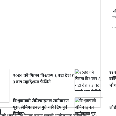
प्
का
११ स
२०३० को फिफा विश्वकप ६ वटा देश र
बक्सि
३ वटा महादेशमा फैलिने
चौधर
विश्वकपको सेमिफाइनल समीकरण
पूरा, सेमिफाइनल पुग्ने चारै टिम पूर्व
जोर्
ी
विजेता