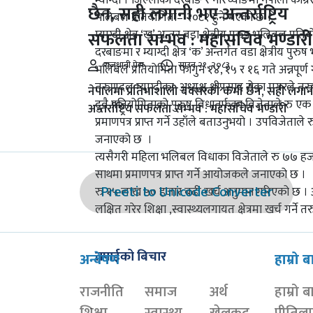
म्याग्दी । जिल्लाको दरबाङ र नारच्याङमा नेपाली का
छैन, सही लगानी भए अन्तर्राष्ट्रिय
भलिबल प्रतियोगिता– २०८१ हुने भएको छ ।
म्याग्दी क्षेत्र ‘ख’ अन्तर वडा क्षेत्रीय पुरुष भलिबल
सफलता सम्भव : महासचिव भण्डारी
दरबाङमा र म्याग्दी क्षेत्र ‘क’ अन्तर्गत वडा क्षेत्रीय
राजधानी प्रेस
साउन २१, २०८३
भलिबल प्रतियोगिता फागुन १४, १५ र १६ गते अन्नपूर
तरुणदल म्याग्दीका अध्यक्ष श्रीप्रसाद रोका मगरले
नेपालमा प्रतिभाशाली बक्सरको कमी छैन, सही लगा
दुवै प्रतियोगिताको पुरुष विधातर्फका विजेताले रु
अन्तर्राष्ट्रिय सफलता सम्भव : महासचिव भण्डारी
प्रमाणपत्र प्राप्त गर्ने उहाँले बताउनुभयो । उपविजेता
जनाएको छ ।
त्यसैगरी महिला भलिबल विधाका विजेताले रु ७७ ह
साथमा प्रमाणपत्र प्राप्त गर्ने आयोजकले जनाएको छ ।
Preeti to Unicode Converter
रु १५ लाख ५० हजार बढी खर्च अनुमान गरिएको छ । आ
लक्षित गरेर शिक्षा ,स्वास्थ्यलगायत क्षेत्रमा खर्च गर्न
तपाईको बिचार
अन्वेषण
हाम्रो ब
राजनीति
समाज
अर्थ
हाम्रो ब