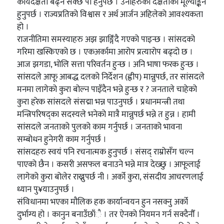
कार्यदक्षता बढ्न सक्छ पो हेर्नुपर्छ । उनीहरुको दक्षताको मूल्याङ्कन
हुनुपर्छ । राज्यप्रतिको विश्वास र अर्थ आर्जन अहिलेको आवश्यकता
हो ।
राजनीतिमा समस्याहरु अझ झाङ्गिँदै गएको पाइन्छ । सांसदको
गरिमा खस्किएको छ । एकअर्कामा आरोप प्रत्यारोप बढ्दो छ ।
आज झगडा, भोलि सत्ता परिवर्तन हुन्छ । अनि भाषा फरक हुन्छ ।
सांसदले आफू आबद्ध दलको निर्देशन (ह्वीप) मान्नुपर्छ, तर सांसदले
मनमा लागेको कुरा बोल्न पाइँदैन भन्ने हुन्छ र ? जनताले चाहेको
कुरा हरेक सांसदले संसद्मा भन्न पाउनुपर्छ । प्रधानमन्त्री तथा
मन्त्रिपरिषद्का सदस्यले भनेको मात्रै मान्नुपर्छ भन्ने त हुन्न । हामी
सांसदले जनताको पुलको काम गर्नुपर्छ । जनताको भावना
सम्बोधन हुनेगरी काम गर्नुपर्छ ।
सांसदहरु स्वयं पनि रचनात्मक हुनुपर्छ । संसद् राम्रोसँग चल्न
पाएको छैन । कसरी असफल बनाउने भन्ने मात्र देख्छु । आफूलाई
लागेको कुरा बोलेर राख्नुपर्छ नी । अर्को कुरा, संसदीय आचरणलाई
ध्यान पु¥याउनुपर्छ ।
संविधानमा भएका मौलिक हक कार्यान्वयन हुन नसक्नु अर्को
दुर्भाग्य हो । कानुन बनाउँछाँै । तर ऐनको नियमन गर्न सक्दैनौँ ।