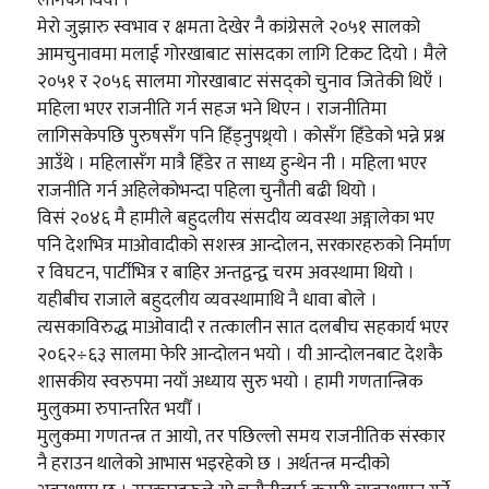
लागेका थियौँ ।
मेरो जुझारु स्वभाव र क्षमता देखेर नै कांग्रेसले २०५१ सालको
आमचुनावमा मलाई गोरखाबाट सांसदका लागि टिकट दियो । मैले
२०५१ र २०५६ सालमा गोरखाबाट संसद्को चुनाव जितेकी थिएँ ।
महिला भएर राजनीति गर्न सहज भने थिएन । राजनीतिमा
लागिसकेपछि पुरुषसँग पनि हिँड्नुपथ्र्यो । कोसँग हिँडेको भन्ने प्रश्न
आउँथे । महिलासँग मात्रै हिँडेर त साध्य हुन्थेन नी । महिला भएर
राजनीति गर्न अहिलेकोभन्दा पहिला चुनौती बढी थियो ।
विसं २०४६ मै हामीले बहुदलीय संसदीय व्यवस्था अङ्गालेका भए
पनि देशभित्र माओवादीको सशस्त्र आन्दोलन, सरकारहरुको निर्माण
र विघटन, पार्टीभित्र र बाहिर अन्तद्वन्द्व चरम अवस्थामा थियो ।
यहीबीच राजाले बहुदलीय व्यवस्थामाथि नै धावा बोले ।
त्यसकाविरुद्ध माओवादी र तत्कालीन सात दलबीच सहकार्य भएर
२०६२÷६३ सालमा फेरि आन्दोलन भयो । यी आन्दोलनबाट देशकै
शासकीय स्वरुपमा नयाँ अध्याय सुरु भयो । हामी गणतान्त्रिक
मुलुकमा रुपान्तरित भयौँ ।
मुलुकमा गणतन्त्र त आयो, तर पछिल्लो समय राजनीतिक संस्कार
नै हराउन थालेको आभास भइरहेको छ । अर्थतन्त्र मन्दीको