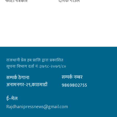
फोटो पत्रकार
दीपक गाउँले
राजधानी प्रेस हब प्रालि द्वारा प्रकाशित
सूचना विभाग दर्ता नं :३७९८-२०७९/८०
सम्पर्क नम्बर
सम्पर्क ठेगाना
अनामनगर-२९,काठमाडौं
9869802755
ई–मेल
Rajdhanipressnews@gmail.com