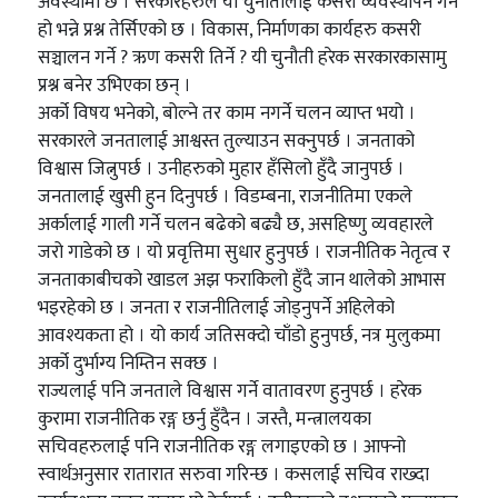
अवस्थामा छ । सरकारहरुले यो चुनौतीलाई कसरी व्यवस्थापन गर्ने
हो भन्ने प्रश्न तेर्सिएको छ । विकास, निर्माणका कार्यहरु कसरी
सञ्चालन गर्ने ? ऋण कसरी तिर्ने ? यी चुनौती हरेक सरकारकासामु
प्रश्न बनेर उभिएका छन् ।
अर्को विषय भनेको, बोल्ने तर काम नगर्ने चलन व्याप्त भयो ।
सरकारले जनतालाई आश्वस्त तुल्याउन सक्नुपर्छ । जनताको
विश्वास जित्नुपर्छ । उनीहरुको मुहार हँसिलो हुँदै जानुपर्छ ।
जनतालाई खुसी हुन दिनुपर्छ । विडम्बना, राजनीतिमा एकले
अर्कालाई गाली गर्ने चलन बढेको बढ्यै छ, असहिष्णु व्यवहारले
जरो गाडेको छ । यो प्रवृत्तिमा सुधार हुनुपर्छ । राजनीतिक नेतृत्व र
जनताकाबीचको खाडल अझ फराकिलो हुँदै जान थालेको आभास
भइरहेको छ । जनता र राजनीतिलाई जोड्नुपर्ने अहिलेको
आवश्यकता हो । यो कार्य जतिसक्दो चाँडो हुनुपर्छ, नत्र मुलुकमा
अर्को दुर्भाग्य निम्तिन सक्छ ।
राज्यलाई पनि जनताले विश्वास गर्ने वातावरण हुनुपर्छ । हरेक
कुरामा राजनीतिक रङ्ग छर्नु हुँदैन । जस्तै, मन्त्रालयका
सचिवहरुलाई पनि राजनीतिक रङ्ग लगाइएको छ । आफ्नो
स्वार्थअनुसार रातारात सरुवा गरिन्छ । कसलाई सचिव राख्दा