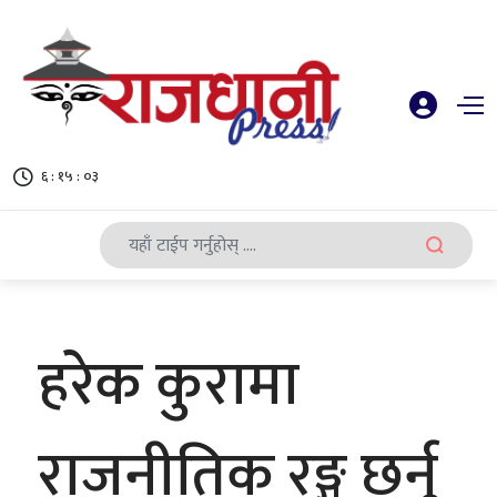
६ : १५ : ०३
हरेक कुरामा
राजनीतिक रङ्ग छर्नु