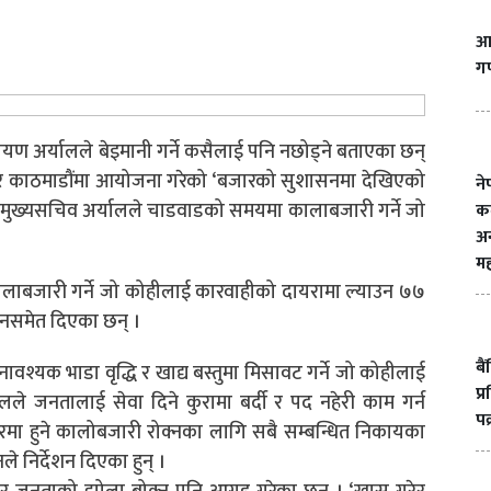
आज
गण
ायण अर्यालले
बेइमानी
गर्ने कसैलाई पनि नछोड्ने बताएका छन्
क्रबार काठमाडौंमा आयोजना गरेको ‘बजारको सुशासनमा देखिएको
ने
दै मुख्यसचिव अर्यालले
चाडवाडको
समयमा कालाबजारी गर्ने जो
क
अन
मह
ालाबजारी गर्ने जो
कोहीलाई
कारवाहीको
दायरामा ल्याउन ७७
देशनसमेत दिएका छन् ।
बै
नावश्यक भाडा
वृद्धि
र खाद्य बस्तुमा मिसावट गर्ने जो
कोहीलाई
प्
ालले जनतालाई सेवा दिने कुरामा बर्दी र पद नहेरी काम गर्न
पक
ारमा हुने कालोबजारी रोक्नका लागि सबै सम्बन्धित निकायका
नले निर्देशन दिएका हुन् ।