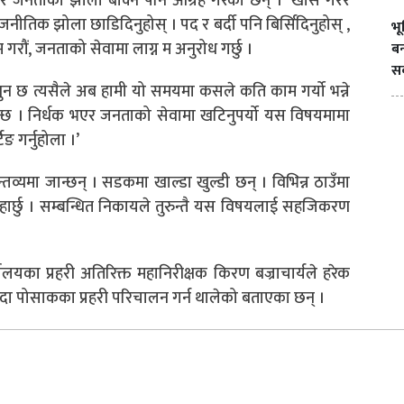
 जनताको झोला बोक्न पनि आग्रह गरेका छन् । ‘खास गरेर
जनीतिक झोला छाडिदिनुहोस् । पद र बर्दी पनि
बिर्सिदिनुहोस् ,
भ
ाम
गरौं,
जनताको सेवामा लाग्न म अनुरोध गर्छु ।
बन
सक
ुन छ त्यसैले अब हामी यो समयमा कसले कति काम गर्यो भन्ने
न्छ ।
निर्धक
भएर जनताको सेवामा
खटिनुपर्यो
यस विषयमामा
टिङ
गर्नुहोला ।’
तव्यमा जान्छन् । सडकमा खाल्डा
खुल्डी
छन् । विभिन्न ठाउँमा
ार्छु
। सम्बन्धित निकायले तुरुन्तै यस विषयलाई सहजिकरण
यालयका प्रहरी अतिरिक्त
महानिरीक्षक
किरण बज्राचार्यले हरेक
 पोसाकका प्रहरी परिचालन गर्न थालेको बताएका छन् ।