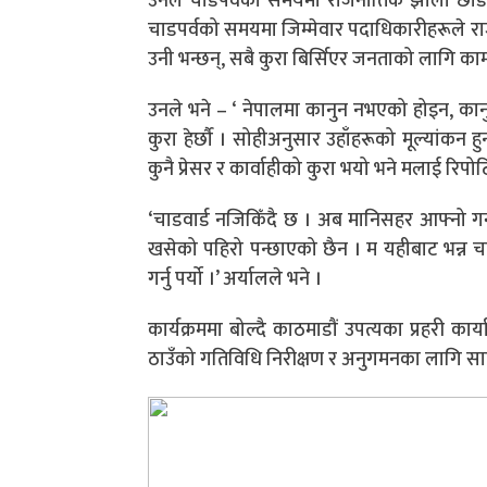
उनले चाडपर्वको समयमा राजनीतिक झोला छाडेर
चाडपर्वको समयमा जिम्मेवार पदाधिकारीहरूले रा
उनी भन्छन्, सबै कुरा बिर्सिएर जनताको लागि क
उनले भने – ‘ नेपालमा कानुन नभएको होइन, कान
कुरा हेर्छौ । सोहीअनुसार उहाँहरूको
मूल्यांकन
हु
कुनै प्रेसर र
कार्वाहीको
कुरा भयो भने मलाई
रिपोर्
‘चाडवार्ड
नजिकिँदै
छ । अब
मानिसहर
आफ्नो गन्
खसेको पहिरो पन्छाएको छैन । म
यहीबाट
भन्न
चह
गर्नु पर्यो ।’ अर्यालले भने ।
कार्यक्रममा बोल्दै
काठमाडौं
उपत्यका प्रहरी कार्
ठाउँको गतिविधि
निरीक्षण
र अनुगमनका लागि सादा