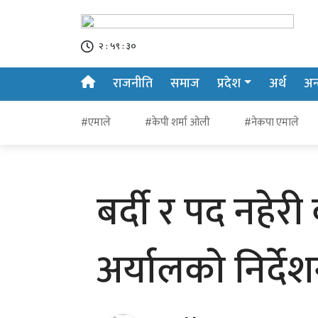
२ : ५९ : ३१
राजनीति
समाज
प्रदेश
अर्थ
अन्त
#एमाले
#केपी शर्मा ओली
#नेकपा एमाले
बर्दी र पद नहेर
अर्यालको निर्द