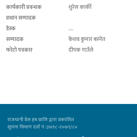
कार्यकारी प्रवन्धक
शुरेस कार्की
प्रधान सम्पादक
डेस्क
....
सम्पादक
केशव कुमार बस्नेत
फोटो पत्रकार
दीपक गाउँले
राजधानी प्रेस हब प्रालि द्वारा प्रकाशित
सूचना विभाग दर्ता नं :३७९८-२०७९/८०