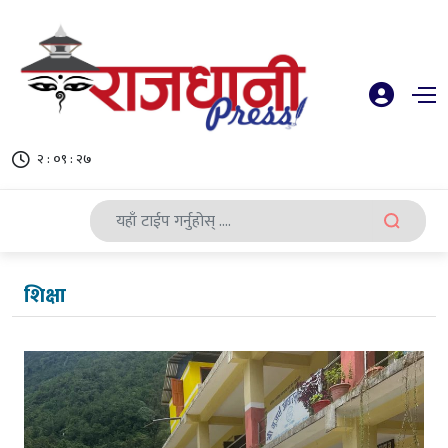
२ : ०९ : २८
शिक्षा