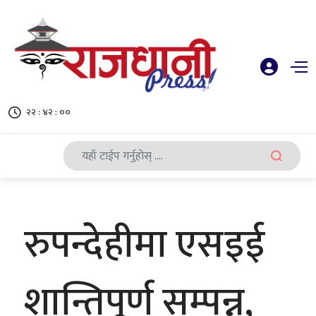
२२ : ४२ : ००
रुपन्देहीमा एसइई
शान्तिपूर्ण सम्पन्न,