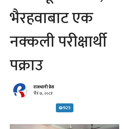
भैरहवाबाट एक
नक्कली परीक्षार्थी
पक्राउ
राजधानी प्रेस
चैत्र ७, २०८१
925