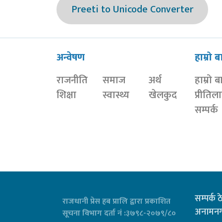
Preeti to Unicode Converter
अन्वेषण
हाम्रो ब
राजनीति
समाज
अर्थ
हाम्रो ब
शिक्षा
स्वास्थ्य
खेलकुद
प्रीतिल
सम्पर्क
सम्पर्क 
राजधानी प्रेस हब प्रालि द्वारा प्रकाशित
अनामनग
सूचना विभाग दर्ता नं :३७९८-२०७९/८०