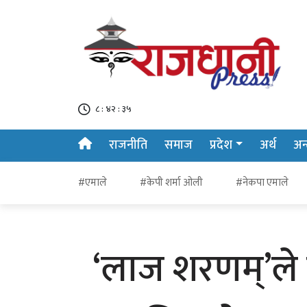
८ : ४२ : ३६
राजनीति
समाज
प्रदेश
अर्थ
अन्त
#एमाले
#केपी शर्मा ओली
#नेकपा एमाले
‘लाज शरणम्’ले 