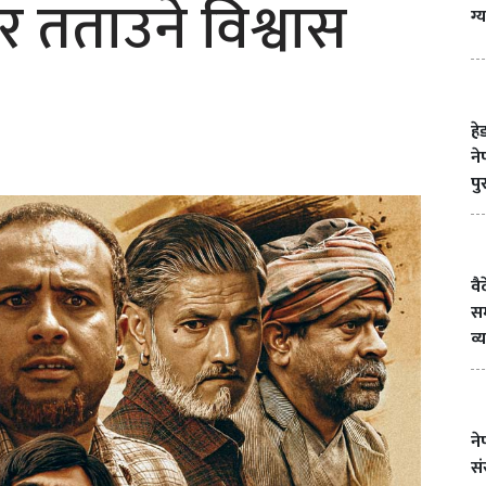
 तताउने विश्वास
ग्
हे
ने
पु
वै
सम
व
न
सं