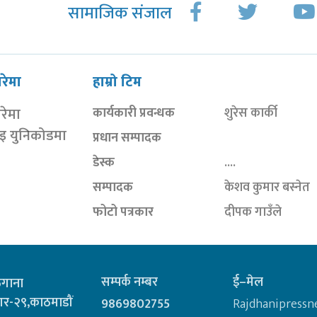
सामाजिक संजाल
ारेमा
हाम्रो टिम
ारेमा
कार्यकारी प्रवन्धक
शुरेस कार्की
ाइ युनिकोडमा
प्रधान सम्पादक
डेस्क
....
सम्पादक
केशव कुमार बस्नेत
फोटो पत्रकार
दीपक गाउँले
सम्पर्क नम्बर
ई–मेल
ठेगाना
र-२९,काठमाडौं
9869802755
Rajdhanipress