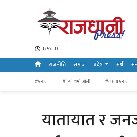
१ : ५४ : १२
राजनीति
समाज
प्रदेश
अर्थ
अन्त
#एमाले
#केपी शर्मा ओली
#नेकपा एमाले
यातायात र जन