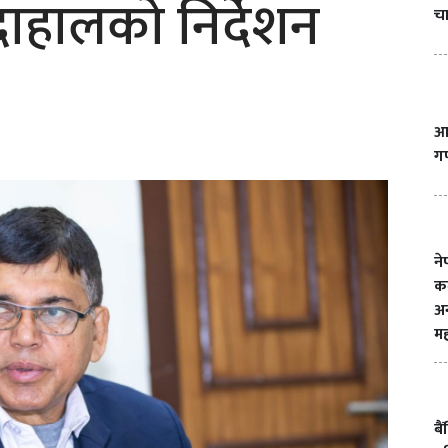
ी दाहालको निर्देशन
चा
आज
गण
ने
क
अन
मह
बै