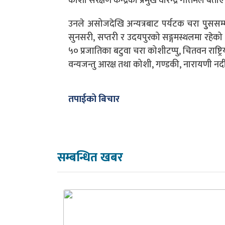
कोशी संरक्षण केन्द्रका प्रमुख वीरेन्द्र गौतमले बताए
उनले असोजदेखि अन्यत्रबाट पर्यटक चरा पुुससम्म
सुनसरी, सप्तरी र उदयपुरको सङ्गमस्थलमा रहेको
५० प्रजातिका बटुवा चरा कोशीटप्पु, चितवन राष्ट्
वन्यजन्तु आरक्ष तथा कोशी, गण्डकी, नारायणी नदी क्ष
तपाईको बिचार
सम्बन्धित खबर