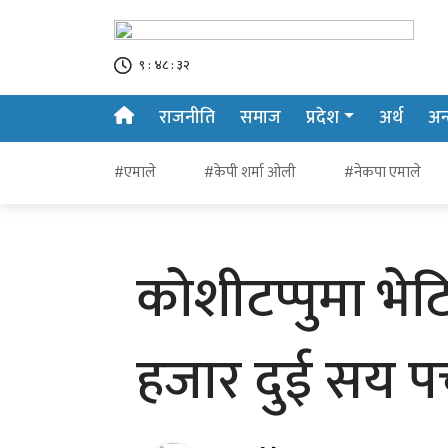
९ : ४८ : ३२
राजनीति
समाज
प्रदेश
अर्थ
अन्त
#एमाले
#केपी शर्मा ओली
#नेकपा एमाले
कोशीटप्पुमा भेट
हजार दुई सय प