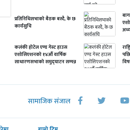
बाग
प्रतिनिधिसभाको बैठक बस्दै, के छ
एशो
कार्यसुचि
अध्य
कलंकी होटेल एण्ड गेस्ट हाउस
राष्
एशोसिएशनको १४औँ वार्षिक
पछि
साधारणसभाको समुद्घाटन सम्पन्न
वि
सामाजिक संजाल
ारेमा
हाम्रो टिम