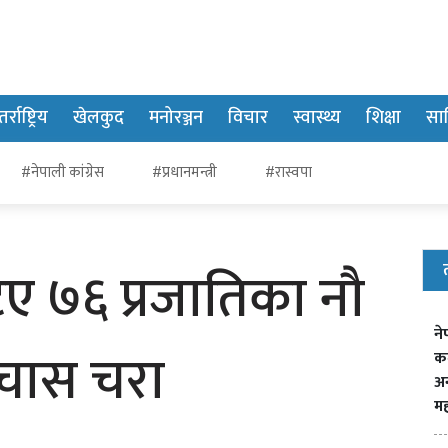
र्राष्ट्रिय
खेलकुद
मनोरञ्जन
विचार
स्वास्थ्य
शिक्षा
साह
#नेपाली कांग्रेस
#प्रधानमन्त्री
#रास्वपा
िए ७६ प्रजातिका नौ
ने
चास चरा
क
अन
मह