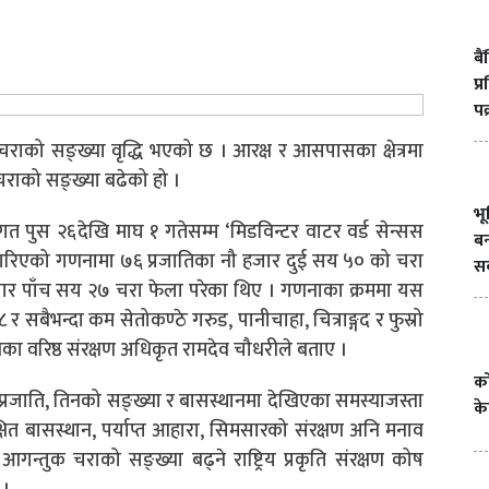
बै
प्
पक
 चराको सङ्ख्या वृद्धि भएको छ । आरक्ष र आसपासका क्षेत्रमा
चराको सङ्ख्या बढेको हो ।
भ
गत पुस २६देखि माघ १ गतेसम्म ‘मिडविन्टर वाटर वर्ड सेन्सस
बन
मा गरिएको गणनामा ७६ प्रजातिका नौ हजार दुई सय ५० को चरा
सक
 हजार पाँच सय २७ चरा फेला परेका थिए । गणनाका क्रममा यस
र सबैभन्दा कम सेतोकण्ठे गरुड, पानीचाहा, चित्राङ्गद र फुस्रो
का वरिष्ठ संरक्षण अधिकृत रामदेव चौधरीले बताए ।
को
्रजाति, तिनको सङ्ख्या र बासस्थानमा देखिएका समस्याजस्ता
के
ित बासस्थान, पर्याप्त आहारा, सिमसारको संरक्षण अनि मनाव
ुक चराको सङ्ख्या बढ्ने राष्ट्रिय प्रकृति संरक्षण कोष