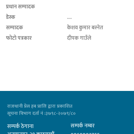
प्रधान सम्पादक
डेस्क
....
सम्पादक
केशव कुमार बस्नेत
फोटो पत्रकार
दीपक गाउँले
राजधानी प्रेस हब प्रालि द्वारा प्रकाशित
सूचना विभाग दर्ता नं :३७९८-२०७९/८०
सम्पर्क नम्बर
सम्पर्क ठेगाना