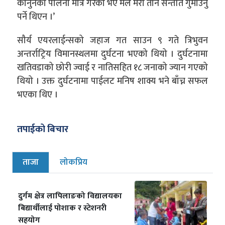
कानुनको पालना मात्र गरेको भए मैले मेरा तीन सन्तति गुमाउनु
पर्ने थिएन ।’
सौर्य एयरलाईन्सको जहाज गत साउन ९ गते त्रिभुवन
अन्तर्राट्रिय विमानस्थलमा दुर्घटना भएको थियो । दुर्घटनामा
खतिवडाको छोरी ज्वाई र नातिसहित १८ जनाको ज्यान गएको
थियो । उक्त दुर्घटनामा पाईलट मनिष शाक्य भने बाँच्न सफल
भएका थिए ।
तपाईको बिचार
ताजा
लोकप्रिय
दुर्गम क्षेत्र लापिलाङको विद्यालयका
बिद्यार्थीलाई पोशाक र स्टेशनरी
सहयोग