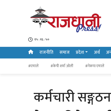
१५ : १६ : ५१
राजनीति
समाज
प्रदेश
अर्थ
अन्त
#एमाले
#केपी शर्मा ओली
#नेकपा एमाले
कर्मचारी सङ्ग