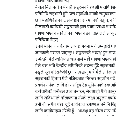
घोषणा गरिसकेकी छन् ।
नेपाल निजामती कर्मचारी सङ्गठनको १२ औँ महाधिवेशन
प्रतिनिधि सहभागी हुने उक्त महाधिवेशनको समुद्घाटन सम
छ । महाधिवेशनबाट अध्यक्षका रूपमा नयाँ नेतृत्व, को
निजामती कर्मचारी सङ्गठनको हाल प्रथम उपाध्यक्ष समे
घोषणा भएको सार्वजनिक भएको छ। दाहालले आफू अध्य
प्रतिक्रिया दिइन् ।
उनले भनिन् – सर्वप्रथम अध्यक्ष पदमा मेरो उम्मेद्वा
जानकारी गराउन चाहन्छु । सङ्गठनको अध्यक्ष हुन आवश्यक पर
उम्मेद्वारी मेरो व्यक्तिगत चाहनाले मात्रै घोषणा भएको
मैले यस अघि केन्द्रीय समितिको सदस्य हुँदै सङ्गठनक
ढङ्गले पूरा गरिसकेकी छु । तत्पश्चात् मात्रै मैले अहिले
सङ्गठनको हितमा मैले नजिकबाट निरन्तर सहयोग गर्दै आएकी
प्रवर्धन गर्नका लागि हो र राष्ट्रिय ट्रेड युनियनको हक
कर्मचारीको मनोबल उच्च बनाउन, सेवाग्राही मैत्री कानु
लागि संविधानले परिकल्पना गरेको लक्ष्य अनुरूप कर्म
उनी यो समेत गरेर दुई कार्यकाल उपाध्यक्ष बनेकी 
लागि कम्प्रोमाइज गरेकी हुँ । अध्यक्ष बन्न योग्य भएर प