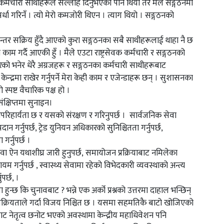
 कर्मचारी साथीहरूले सल्लाह दिनुभएको पनि थियो तर मैले सङ्गठनमा
र्धा गरिनँ । त्यो मेरो कमजोरी थिएन । त्याग थियो । सङ्गठनको
िरन्तर सक्रिय हुँदै आएको कुरा सङ्गठनका सबै साथीहरूलाई थाहा नै छ
ाम गर्दै आएकी हुँ । मैले एउटा राष्ट्रसेवक कर्मचारी र सङ्गठनको
रेको भनेर धेरै अग्रजहरू र सङ्गठनका कर्मचारी साथीहरूबाट
्द्रमा राखेर गर्नुपर्ने मेरा केही काम र एजेन्डाहरू छन् । सुशासनका
स्पष्ट वैचारिक पक्ष हो ।
क्षिप्तमा सुनाइन।
रिहार्यता छ र यसको संरक्षण र गरिनुपर्छ । सार्वजनिक सेवा
ान गर्नुपर्छ, ट्रेड युनियन अधिकारको सुनिश्चितता गर्नुपर्छ,
र्नुपर्छ ।
ा ऐन यथाशीघ्र जारी हुनुपर्छ, समायोजन प्रक्रियाबाट नमिलेका
गर्नुपर्छ , स्वास्थ्य सेवामा रहेको विभेदकारी व्यवस्थाको अन्त्य
पर्छ, ।
हुन्छ कि चुनावबाट ? भन्ने एक अर्को प्रश्नको उत्तरमा दाहाल भन्छिन्
र सक्रियताले गर्दा विजय निश्चित छ । यसमा सहमतिकै बाटो खोजिएको
िबाट नेतृत्व छनोट भएको अवस्थामा केन्द्रीय महाधिवेशन पनि