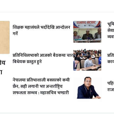
भूम
शिक्षक महासंघले भदौदेखि आन्दोलन
सेवा
गर्ने
व्यव
प्रतिनिधिसभाको आजको बैठकमा चार
प्र
ीय
बिधेयक प्रस्तुत हुने
कार
ा
नेपालमा प्रतिभाशाली बक्सरको कमी
पहि
छैन, सही लगानी भए अन्तर्राष्ट्रिय
राजम
सफलता सम्भव : महासचिव भण्डारी