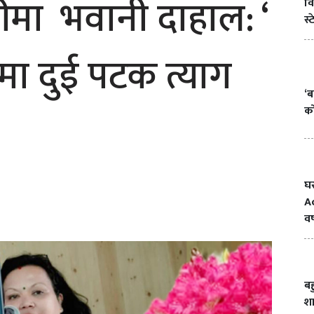
ारीमा भवानी दाहाल: ‘
वि
स्
मा दुई पटक त्याग
‘ब
क
घ
A
वर
ब
श