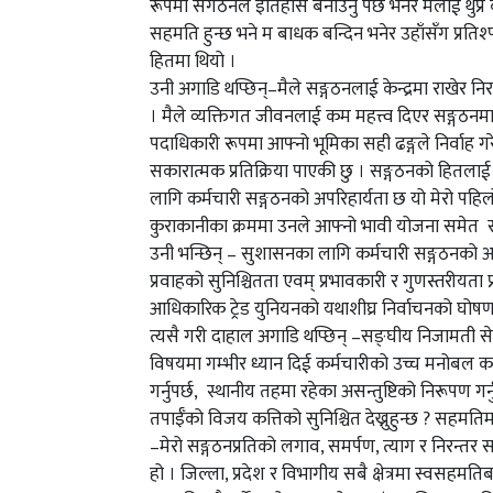
रूपमा संगठनले इतिहास बनाउनु पर्छ भनेर मलाई थुप्रै
सहमति हुन्छ भने म बाधक बन्दिन भनेर उहाँसँग प्रतिश्प
हितमा थियो ।
उनी अगाडि थप्छिन्–मैले सङ्गठनलाई केन्द्रमा राखेर न
। मैले व्यक्तिगत जीवनलाई कम महत्त्व दिएर सङ्गठनमा क
पदाधिकारी रूपमा आफ्नो भूमिका सही ढङ्गले निर्वाह ग
सकारात्मक प्रतिक्रिया पाएकी छु । सङ्गठनको हितलाई केन
लागि कर्मचारी सङ्गठनको अपरिहार्यता छ यो मेरो पहिलो 
कुराकानीका क्रममा उनले आफ्नो भावी योजना समेत सं
उनी भन्छिन् – सुशासनका लागि कर्मचारी सङ्गठनको अप
प्रवाहको सुनिश्चितता एवम् प्रभावकारी र गुणस्तरीयता प्रद
आधिकारिक ट्रेड युनियनको यथाशीघ्र निर्वाचनको घोषणा ग
त्यसै गरी दाहाल अगाडि थप्छिन् –सङ्घीय निजामती सेव
विषयमा गम्भीर ध्यान दिई कर्मचारीको उच्च मनोबल कायम 
गर्नुपर्छ, स्थानीय तहमा रहेका असन्तुष्टिको निरूपण गर्नु
तपाईँको विजय कत्तिको सुनिश्चित देख्नुहुन्छ ? सहमतिमा 
–मेरो सङ्गठनप्रतिको लगाव, समर्पण, त्याग र निरन्त
हो । जिल्ला, प्रदेश र विभागीय सबै क्षेत्रमा स्वसहमत