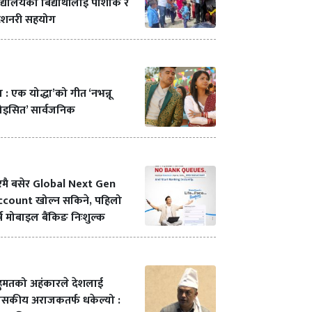
द्यालयका बिद्यार्थीलाई पोशाक र
टेशनरी सहयोग
ा : एक योद्धा’को गीत ‘नभन्नू
ोइसित’ सार्वजनिक
रमै बसेर Global Next Gen
ccount खोल्न सकिने, पहिलो
्ष मोबाइल बैंकिङ निःशुल्क
हुमतको अहंकारले देशलाई
ासकीय अराजकतर्फ धकेल्यो :