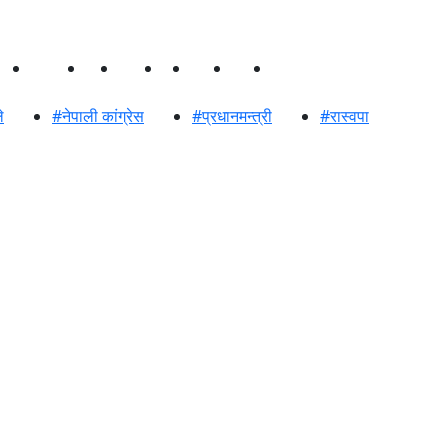
ेलकुद
मनोरञ्जन
विचार
स्वास्थ्य
शिक्षा
साहित्य
भिडियो
प्रशासन
े
#नेपाली कांग्रेस
#प्रधानमन्त्री
#रास्वपा