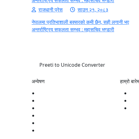
अन्तर्राष्ट्रिय सफलता सम्भव : महासचिव भण्डारी
राजधानी प्रेस
साउन २१, २०८३
नेपालमा प्रतिभाशाली बक्सरको कमी छैन, सही लगानी भए
अन्तर्राष्ट्रिय सफलता सम्भव : महासचिव भण्डारी
Preeti to Unicode Converter
अन्वेषण
हाम्रो बारेम
राजनीति
हाम्र
समाज
प्री
अर्थ
सम्पर
शिक्षा
स्वास्थ्य
खेलकुद