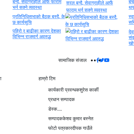
बन्दै, सेवाग्राहीले आफैं फाराम
बच
भर्न सक्ने व्यवस्था
थप
प्रतिनिधिसभाको बैठक बस्दै, के
स्व
छ कार्यसुचि
सम
पहिरो र बाढीका कारण देशका
दे
विभिन्न राजमार्ग अवरुद्ध
सं
खोज
सामाजिक संजाल
ा
हाम्रो टिम
ो बारेमा
कार्यकारी प्रवन्धक
शुरेस कार्की
तिलाइ युनिकोडमा
प्रधान सम्पादक
्क
डेस्क
....
सम्पादक
केशव कुमार बस्नेत
फोटो पत्रकार
दीपक गाउँले