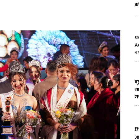
क
घ
A
वर
ब
श
स
शि
आन