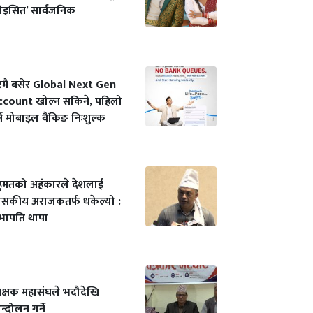
ोइसित’ सार्वजनिक
रमै बसेर Global Next Gen
ccount खोल्न सकिने, पहिलो
्ष मोबाइल बैंकिङ निःशुल्क
हुमतको अहंकारले देशलाई
ासकीय अराजकतर्फ धकेल्यो :
भापति थापा
क्षक महासंघले भदौदेखि
्दोलन गर्ने