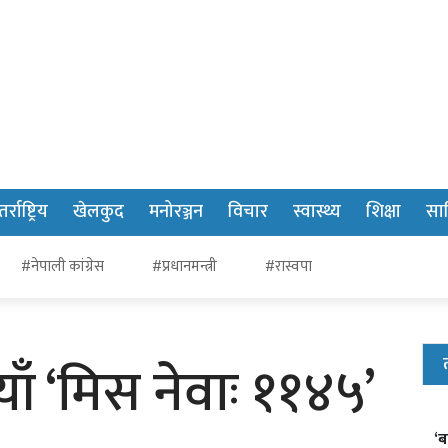
र्राष्ट्रिय
खेलकुद
मनोरञ्जन
विचार
स्वास्थ्य
शिक्षा
साह
#नेपाली कांग्रेस
#प्रधानमन्त्री
#रास्वपा
याँ ‘मिस नेवाः ११४५’
‘ब