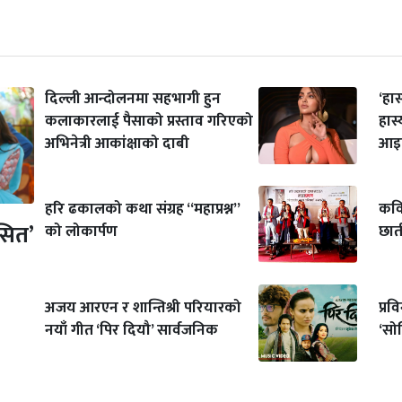
दिल्ली आन्दोलनमा सहभागी हुन
‘हा
कलाकारलाई पैसाको प्रस्ताव गरिएको
हास
अभिनेत्री आकांक्षाको दाबी
आइप
हरि ढकालको कथा संग्रह “महाप्रश्न”
कवि
सित’
को लोकार्पण
छात
अजय आरएन र शान्तिश्री परियारको
प्र
नयाँ गीत ‘पिर दियौ’ सार्वजनिक
‘सो