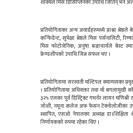
शाक्यले मिस डिसिप्लिनको उपाधि जितिन् भने अल्
प्रतियोगिताका अन्य अवार्डहरुमध्ये प्राश्ना श्रेष्ठले 
कन्फिडेन्ट, सुभेक्षा श्रेष्ठले मिस पर्सनालिटी, रिम्षा श
मिस फोटोजेनिक, अनुषा बज्राचार्यले बेस्ट स्मा
फ्रेण्डशीपको उपाधि जित्न सफल भए ।
प्रतियोगितामा सरस्वती मल्टिपल क्याम्पसका प्रमुख 
। प्रतियोगितामा अधिवक्ता तथा माँ बगलामुखी कोअ
३२५ एलका पूर्व डिस्ट्रिक्ट गभर्नर लायन मणिश्री
जोशी, नमूना कलेज अफ फेसन टेक्नोलोजीका उपप्रम
स्थापित, एसओ नेपालका अध्यक्ष डा।शिक्षिता श्
निर्णायकको रुपमा रहेका थिए ।