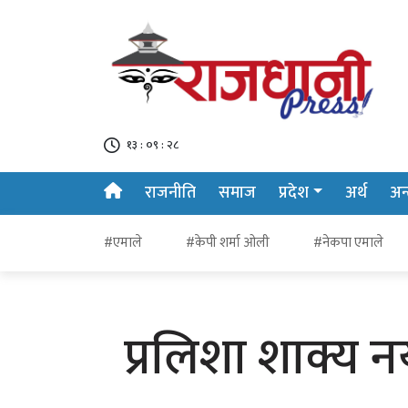
१३ : ०९ : २९
राजनीति
समाज
प्रदेश
अर्थ
अन्त
#एमाले
#केपी शर्मा ओली
#नेकपा एमाले
प्रलिशा शाक्य न