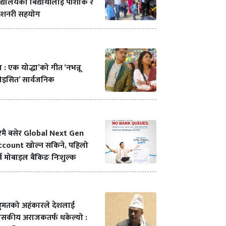
द्यालयका बिद्यार्थीलाई पोशाक र
टेशनरी सहयोग
ा : एक योद्धा’को गीत ‘नभन्नू
ोइसित’ सार्वजनिक
रमै बसेर Global Next Gen
ccount खोल्न सकिने, पहिलो
्ष मोबाइल बैंकिङ निःशुल्क
हुमतको अहंकारले देशलाई
ासकीय अराजकतर्फ धकेल्यो :