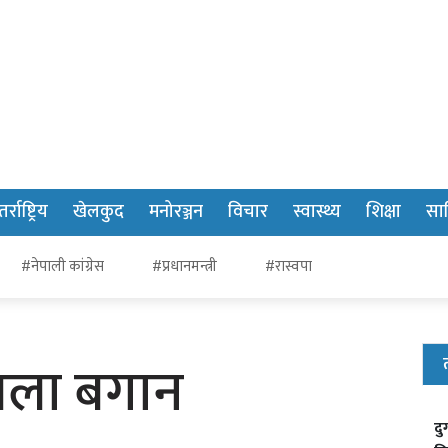
र्राष्ट्रिय
खेलकुद
मनोरञ्जन
विचार
स्वास्थ्य
शिक्षा
साह
#नेपाली कांग्रेस
#प्रधानमन्त्री
#रास्वपा
्तला बगान
दु