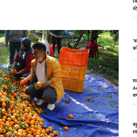
वि
स्
‘ब
क
घ
A
वर
ब
श