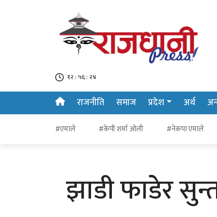
१२ : ५६ : २५
राजनीति
समाज
प्रदेश
अर्थ
अन्त
#एमाले
#केपी शर्मा ओली
#नेकपा एमाले
झाडी फाडेर सुन