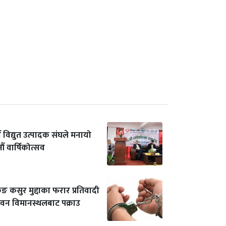
य विद्युत उत्पादक संघले मनायो
ँ वार्षिकोत्सव
िङ कसुर मुद्दाका फरार प्रतिवादी
िभुवन विमानस्थलबाट पक्राउ