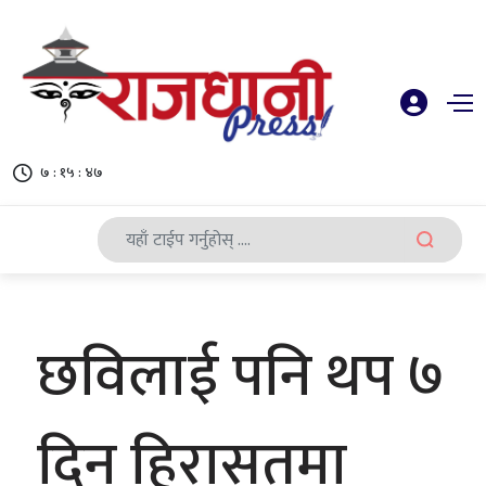
७ : १५ : ४७
छविलाई पनि थप ७
दिन हिरासतमा