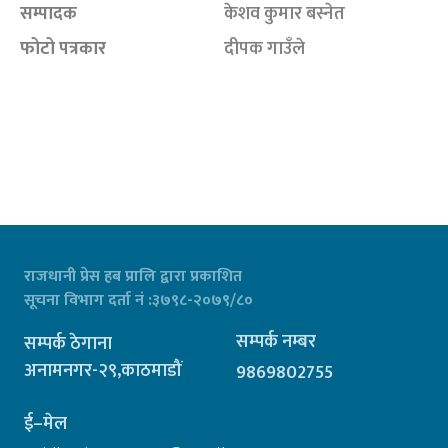
सम्पादक
केशव कुमार बस्नेत
फोटो पत्रकार
दीपक गाउँले
राजधानी प्रेस हब प्रालि द्वारा प्रकाशित
सूचना विभाग दर्ता नं :३७९८-२०७९/८०
सम्पर्क नम्बर
सम्पर्क ठेगाना
अनामनगर-२९,काठमाडौं
9869802755
ई–मेल