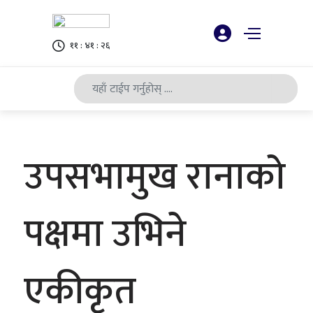
११ : ४१ : २७
उपसभामुख रानाको
पक्षमा उभिने
एकीकृत