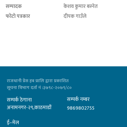
सम्पादक
केशव कुमार बस्नेत
फोटो पत्रकार
दीपक गाउँले
राजधानी प्रेस हब प्रालि द्वारा प्रकाशित
सूचना विभाग दर्ता नं :३७९८-२०७९/८०
सम्पर्क नम्बर
सम्पर्क ठेगाना
अनामनगर-२९,काठमाडौं
9869802755
ई–मेल